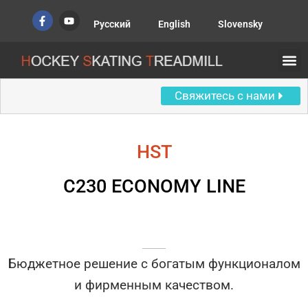
Перейти
F
Y
к
a
o
Русский
English
Slovensky
c
u
содержимому
e
t
b
u
M
ХОККЕЙНАЯ ДОРОЖ
Говорят о нас
o
b
o
e
k
Свяжитесь с нами
-
f
HST
C230 ECONOMY LINE
Бюджетное решение с богатым функционалом
и фирменным качеством.